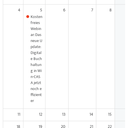
4
5
6
7
8
Kosten
freies
Webin
ar: Das
neue U
pdate:
Digital
e Buch
haltun
g in Wi
n-CAS
A jetzt
noch e
ffizient
er
11
12
13
14
15
18
19
20
21
22