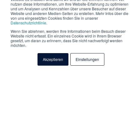
nutzen diese Informationen, um Ihre Website-Erfahrung zu optimieren
und um Analysen und Kennzahlen über unsere Besucher auf dieser
Website und anderen Medien-Seiten zu erstellen. Mehr Infos über die
von uns eingesetzten Cookies finden Sie in unserer
Datenschutzrichtlinie
.
Wenn Sie ablehnen, werden Ihre Informationen beim Besuch dieser
Website nicht erfasst. Ein einzelnes Cookie wird in Ihrem Browser
gesetzt, um daran zu erinnern, dass Sie nicht nachverfolgt werden
möchten.
Werden Sie jetzt
Datatronic
Akzeptieren
Einstellungen
Insider!
Melden Sie sich jetzt für unseren monatlichen Newsletter
an und erhalten Sie als Datatronic Insider immer als einer
der Ersten, alle wichtigen Informationen zu aktuellen
Themen der Software & IT-Welt, Termine für Schulungen &
Events, neue Leistungen & Produkte sowie wichtige
Ankündigungen (z.B. Updates).
E-Mail
*