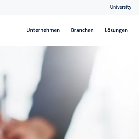
University
Unternehmen
Branchen
Lösungen
Übersicht
Übersicht
Handel
ERP
Servicedienstleister
Sage HR Suit
Hersteller
xRM
Wäschereien
DMS
Soziale Einrichtungen
Lagerverwal