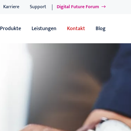
Karriere
Support
Digital Future Forum
Produkte
Leistungen
Kontakt
Blog
Übersicht
Übersicht
IT-Produkte
Software-Dienstleistungen
e
Sage 100 - ERP-Lösung
IT-Dienstleistungen
Sage 100 Add-ons
Support
Sage 100 - xRM
BAFA-Förderung
tungslösung
proTextum - Wäschereisoftware für Wäschereien & Textilreinig