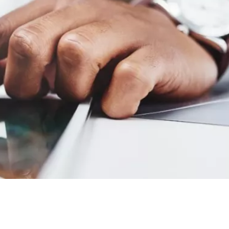
Logatronic Lagerverwaltungssoftware
Sage Operations – Cloud ERP-Lösung
Sage INTACCT – Cloud-Finanzsoftware
DocuWare DMS
DocuWare DMS Add-ons
ELO ECM Suite
Sage HR Suite
Lohnabrechnungs-Outsourcing
Sage 50 Handwerk
Microsoft Dynamics 365 Business Central