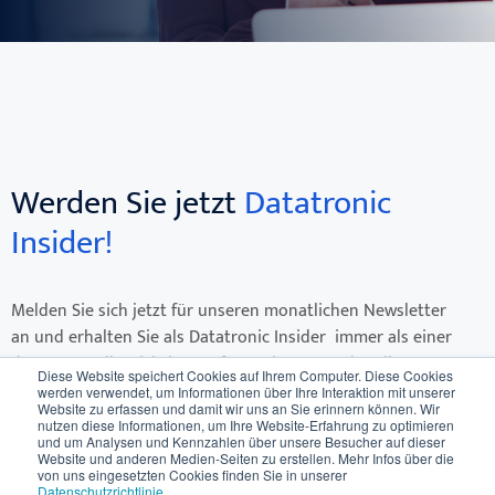
Werden Sie jetzt
Datatronic
Insider!
Melden Sie sich jetzt für unseren monatlichen Newsletter
an und erhalten Sie als Datatronic Insider immer als einer
der Ersten, alle wichtigen Informationen zu aktuellen
Diese Website speichert Cookies auf Ihrem Computer. Diese Cookies
Themen der Software & IT-Welt, Termine für Schulungen &
werden verwendet, um Informationen über Ihre Interaktion mit unserer
Website zu erfassen und damit wir uns an Sie erinnern können. Wir
Events, neue Leistungen & Produkte sowie wichtige
nutzen diese Informationen, um Ihre Website-Erfahrung zu optimieren
Ankündigungen (z.B. Updates).
und um Analysen und Kennzahlen über unsere Besucher auf dieser
Website und anderen Medien-Seiten zu erstellen. Mehr Infos über die
von uns eingesetzten Cookies finden Sie in unserer
E-Mail
*
Datenschutzrichtlinie
.