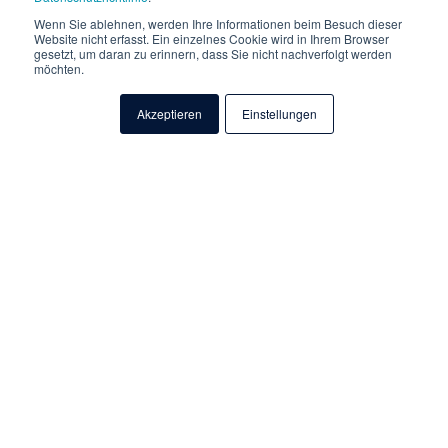
Wenn Sie ablehnen, werden Ihre Informationen beim Besuch dieser
Website nicht erfasst. Ein einzelnes Cookie wird in Ihrem Browser
gesetzt, um daran zu erinnern, dass Sie nicht nachverfolgt werden
möchten.
Akzeptieren
Einstellungen
Datatronic Software AG benötigt die Kontaktinformationen, die Sie uns
zur Verfügung stellen, um Sie bezüglich unserer Produkte und
Dienstleistungen zu kontaktieren. Sie können sich jederzeit von diesen
Benachrichtigungen abmelden. Informationen zum Abbestellen sowie
unsere Datenschutzpraktiken und unsere Verpflichtung zum Schutz Ihrer
Privatsphäre finden Sie in unseren Datenschutzbestimmungen.