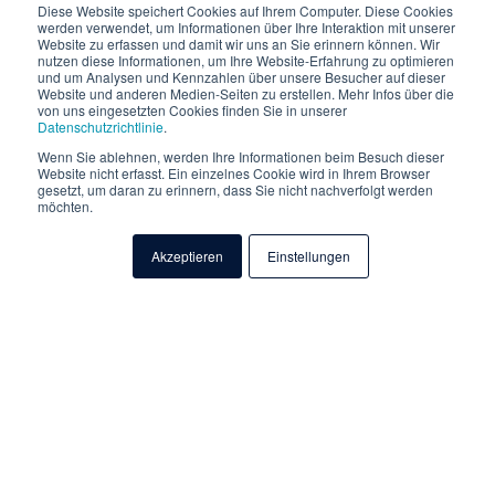
Diese Website speichert Cookies auf Ihrem Computer. Diese Cookies
werden verwendet, um Informationen über Ihre Interaktion mit unserer
Website zu erfassen und damit wir uns an Sie erinnern können. Wir
nutzen diese Informationen, um Ihre Website-Erfahrung zu optimieren
und um Analysen und Kennzahlen über unsere Besucher auf dieser
Website und anderen Medien-Seiten zu erstellen. Mehr Infos über die
von uns eingesetzten Cookies finden Sie in unserer
Datenschutzrichtlinie
.
Wenn Sie ablehnen, werden Ihre Informationen beim Besuch dieser
Website nicht erfasst. Ein einzelnes Cookie wird in Ihrem Browser
gesetzt, um daran zu erinnern, dass Sie nicht nachverfolgt werden
möchten.
Datatronic Software AG benötigt die Kontaktinformationen, die Sie uns
zur Verfügung stellen, um Sie bezüglich unserer Produkte und
Akzeptieren
Einstellungen
Dienstleistungen zu kontaktieren. Sie können sich jederzeit von diesen
Benachrichtigungen abmelden. Informationen zum Abbestellen sowie
unsere Datenschutzpraktiken und unsere Verpflichtung zum Schutz Ihrer
Privatsphäre finden Sie in unseren Datenschutzbestimmungen.