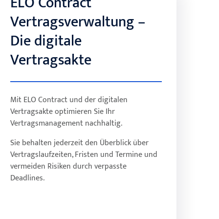
ELO Contract
ELO Contract
Vertragsverwaltung –
Vertragsverwaltung –
Die digitale
Die digitale
Vertragsakte
Vertragsakte
Mit ELO Contract und der digitalen
Automatisierte Workflows steigern die
Vertragsakte optimieren Sie Ihr
Produktivität und reduzieren manuelle
Vertragsmanagement nachhaltig.
Aufwände sowie Prozesskosten.
Greifen Sie ortsunabhängig auf
Sie behalten jederzeit den Überblick über
Vertragsdaten zu – ideal für modernes
Vertragslaufzeiten, Fristen und Termine und
Arbeiten im Büro, Homeoffice oder
vermeiden Risiken durch verpasste
unterwegs.
Deadlines.
Alle Vertragsdokumente werden unter
Einhaltung gesetzlicher Vorschriften
(GoBD, DSGVO) sicher archiviert.