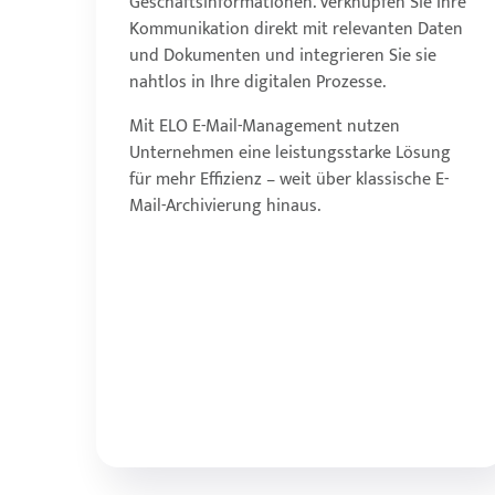
Geschäftsinformationen. Verknüpfen Sie Ihre
automatisierte Abläufe und reduzieren
Kommunikation direkt mit relevanten Daten
Sie manuelle Arbeitsschritte.
und Dokumenten und integrieren Sie sie
Greifen Sie jederzeit und ortsunabhängig
nahtlos in Ihre digitalen Prozesse.
auf Ihre E-Mails und Dokumente zu –
ideal für modernes, hybrides Arbeiten.
Mit ELO E-Mail-Management nutzen
Eliminieren Sie papierbasierte Archive
Unternehmen eine leistungsstarke Lösung
und reduzieren Sie Verwaltungsaufwand
für mehr Effizienz – weit über klassische E-
sowie laufende Kosten.
Mail-Archivierung hinaus.
Behalten Sie den Überblick durch eine
strukturierte, zentrale Verwaltung aller
geschäftsrelevanten Informationen.
Optimierte Prozesse und intelligente
Suchfunktionen sorgen für spürbare
Effizienzgewinne.
Mehr erfahren