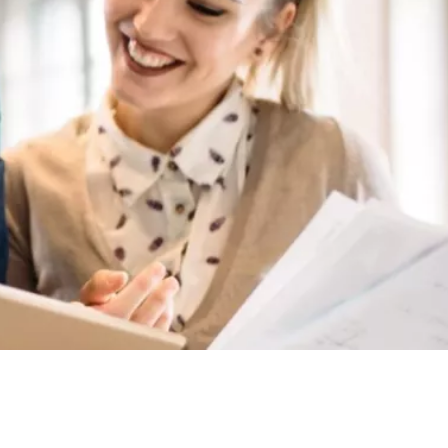
Logatronic Lagerverwaltungssoftware
Sage Operations – Cloud ERP-Lösung
Sage INTACCT – Cloud-Finanzsoftware
DocuWare DMS
DocuWare DMS Add-ons
ELO ECM Suite
Sage HR Suite
Lohnabrechnungs-Outsourcing
Sage 50 Handwerk
Microsoft Dynamics 365 Business Central