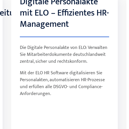
Digitale Personalakte
Digitale Personalakte
eitung
mit ELO – Effizientes HR-
mit ELO – Effizientes HR-
Management
Management
Die Digitale Personalakte von ELO: Verwalten
Automatisierte Abläufe steigern die
Sie Mitarbeiterdokumente deutschlandweit
Produktivität und reduzieren
zentral, sicher und rechtskonform.
administrative Kosten im Personalwesen.
Greifen Sie jederzeit und ortsunabhängig
Mit der ELO HR Software digitalisieren Sie
auf Personalakten zu – ideal für
Personalakten, automatisieren HR-Prozesse
Homeoffice und mobiles Arbeiten.
und erfüllen alle DSGVO- und Compliance-
Alle sensiblen Personaldaten werden
Anforderungen.
revisionssicher, DSGVO-konform und
gesetzeskonform archiviert.
Eine zentrale, digitale Ablage sorgt für
maximale Übersicht und schnellen Zugriff
auf alle Dokumente.