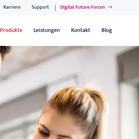
Karriere
Support
Digital Future Forum
Produkte
Leistungen
Kontakt
Blog
Übersicht
Übersicht
IT-Produkte
Software-Dienstleistungen
e
Sage 100 - ERP-Lösung
IT-Dienstleistungen
Sage 100 Add-ons
Support
Sage 100 - xRM
BAFA-Förderung
tungslösung
proTextum - Wäschereisoftware für Wäschereien & Textilreinig