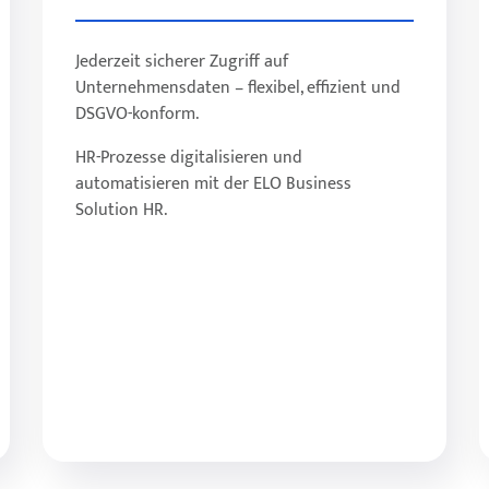
Jederzeit sicherer Zugriff auf
Sicherem Zugriff auf Dokumente und
Unternehmensdaten – flexibel, effizient und
Akten
DSGVO-konform.
Digitalen Freigabe- und
Genehmigungsprozessen
HR-Prozesse digitalisieren und
Effizienter Zusammenarbeit im Team
automatisieren mit der ELO Business
Höherer Kundenzufriedenheit durch
Solution HR.
schnelle Reaktionszeiten
Mehr erfahren