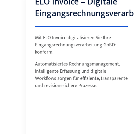
ELO Invoice – Digitale
ELO Invoice – Digitale
Eingangsrechnungsverarbeitung
Eingangsrechnungsverarb
Mit ELO Invoice digitalisieren Sie Ihre
Automatisierte Workflows steigern die
Eingangsrechnungsverarbeitung GoBD-
Produktivität und reduzieren manuelle
konform.
Aufwände.
Digitale Archivierung ersetzt teure
Automatisiertes Rechnungsmanagement,
Papierarchive und senkt langfristig
intelligente Erfassung und digitale
Betriebskosten.
Workflows sorgen für effiziente, transparente
Alle Änderungen an Dokumenten werden
und revisionssichere Prozesse.
revisionssicher protokolliert und bleiben
jederzeit nachvollziehbar.
Alle Rechnungen und Belege sind
übersichtlich an einem Ort gespeichert –
für maximale Transparenz.
Schnellere Durchlaufzeiten dank