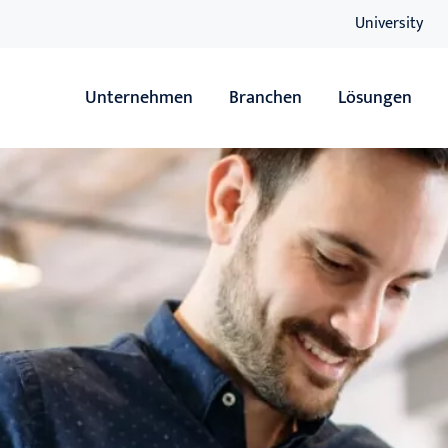
University
Unternehmen
Branchen
Lösungen
Übersicht
Übersicht
Handel
ERP
Servicedienstleister
Sage HR Suit
Hersteller
xRM
Wäschereien
DMS
Soziale Einrichtungen
Lagerverwal