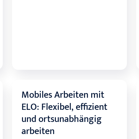
Durch automatisierte Prozesse
reduzieren Sie manuelle Aufgaben und
gewinnen wertvolle Zeit für strategische
HR-Themen.
Mehr erfahren
Mobiles Arbeiten mit
Mobiles Arbeiten mit
ELO: Flexibel, effizient
ELO: Flexibel, effizient
und ortsunabhängig
und ortsunabhängig
arbeiten
arbeiten