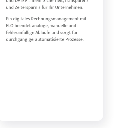
und DATEV – mehr Sicherheit, Transparenz
vollständige Nachvollziehbarkeit aller
und Zeitersparnis für Ihr Unternehmen.
Buchhaltungsprozesse.
Behalten Sie jederzeit den Überblick über
Ein digitales Rechnungsmanagement mit
Rechnungen, Freigaben und
ELO beendet analoge, manuelle und
Buchungsstände.
fehleranfällige Abläufe und sorgt für
Reduzieren Sie manuelle Tätigkeiten
durchgängige, automatisierte Prozesse.
durch intelligente Belegerkennung und
automatisierte Ablage.
Individuelle Buchungsvorschläge
beschleunigen Ihre internen Abläufe
erheblich.
Mehr erfahren