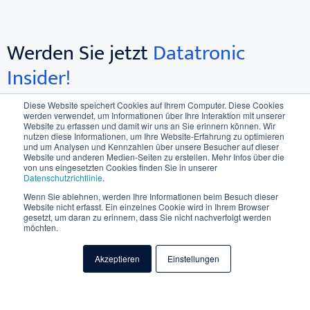
Werden Sie jetzt
Datatronic
Insider!
Diese Website speichert Cookies auf Ihrem Computer. Diese Cookies
werden verwendet, um Informationen über Ihre Interaktion mit unserer
Melden Sie sich jetzt für unseren monatlichen Newsletter
Website zu erfassen und damit wir uns an Sie erinnern können. Wir
an und erhalten Sie als Datatronic Insider immer als einer
nutzen diese Informationen, um Ihre Website-Erfahrung zu optimieren
und um Analysen und Kennzahlen über unsere Besucher auf dieser
der Ersten, alle wichtigen Informationen zu aktuellen
Website und anderen Medien-Seiten zu erstellen. Mehr Infos über die
Themen der Software & IT-Welt, Termine für Schulungen &
von uns eingesetzten Cookies finden Sie in unserer
Datenschutzrichtlinie
.
Events, neue Leistungen & Produkte sowie wichtige
Wenn Sie ablehnen, werden Ihre Informationen beim Besuch dieser
Ankündigungen (z.B. Updates).
Website nicht erfasst. Ein einzelnes Cookie wird in Ihrem Browser
gesetzt, um daran zu erinnern, dass Sie nicht nachverfolgt werden
möchten.
E-Mail
*
Akzeptieren
Einstellungen