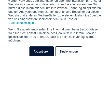
werden verwendet, um Informationen über Ihre Interaktion mit unserer
Website zu erfassen und damit wir uns an Sie erinnern können. Wir
nutzen diese Informationen, um Ihre Website-Erfahrung zu optimieren
und um Analysen und Kennzahlen über unsere Besucher auf dieser
Website und anderen Medien-Seiten zu erstellen. Mehr Infos über die
von uns eingesetzten Cookies finden Sie in unserer
Datenschutzrichtlinie
.
Wenn Sie ablehnen, werden Ihre Informationen beim Besuch dieser
Website nicht erfasst. Ein einzelnes Cookie wird in Ihrem Browser
gesetzt, um daran zu erinnern, dass Sie nicht nachverfolgt werden
möchten.
Werden Sie jetzt
Datatronic
Akzeptieren
Einstellungen
Insider!
Melden Sie sich jetzt für unseren monatlichen Newsletter
an und erhalten Sie als Datatronic Insider immer als einer
der Ersten, alle wichtigen Informationen zu aktuellen
Themen der Software & IT-Welt, Termine für Schulungen &
Events, neue Leistungen & Produkte sowie wichtige
Ankündigungen (z.B. Updates).